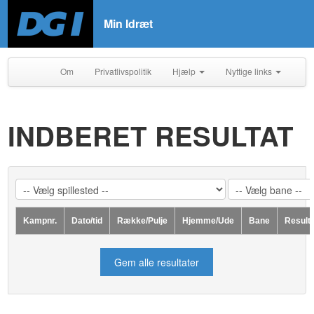
Min Idræt
Om
Privatlivspolitik
Hjælp
Nyttige links
INDBERET RESULTAT
Kampnr.
Dato/tid
Række/Pulje
Hjemme/Ude
Bane
Result