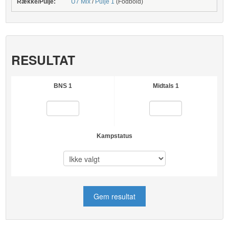
Række/Pulje:
U7 Mix
/
Pulje 1
(Fodbold)
RESULTAT
BNS 1
Midtals 1
Kampstatus