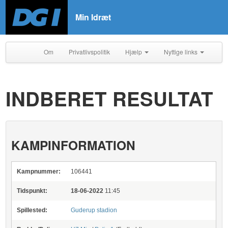
Min Idræt
Om
Privatlivspolitik
Hjælp
Nyttige links
INDBERET RESULTAT
KAMPINFORMATION
Kampnummer:
106441
Tidspunkt:
18-06-2022
11:45
Spillested:
Guderup stadion