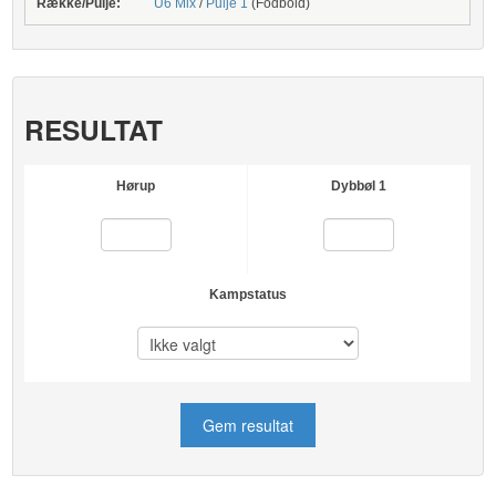
Række/Pulje:
U6 Mix
/
Pulje 1
(Fodbold)
RESULTAT
Hørup
Dybbøl 1
Kampstatus