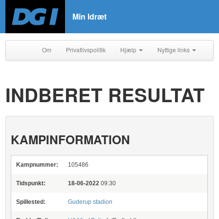
Min Idræt
Om
Privatlivspolitik
Hjælp
Nyttige links
INDBERET RESULTAT
KAMPINFORMATION
Kampnummer:
105486
Tidspunkt:
18-06-2022
09:30
Spillested:
Guderup stadion