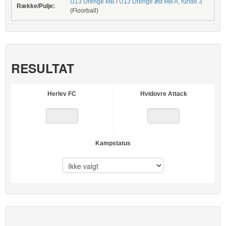
U13 Drenge MB
/
U13 Drenge øst MB A, runde 3
Række/Pulje:
(Floorball)
RESULTAT
Herlev FC
Hvidovre Attack
Kampstatus