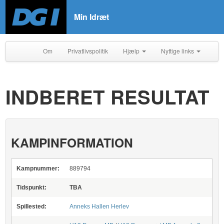
Min Idræt
Om
Privatlivspolitik
Hjælp
Nyttige links
INDBERET RESULTAT
KAMPINFORMATION
Kampnummer:
889794
Tidspunkt:
TBA
Spillested:
Anneks Hallen Herlev