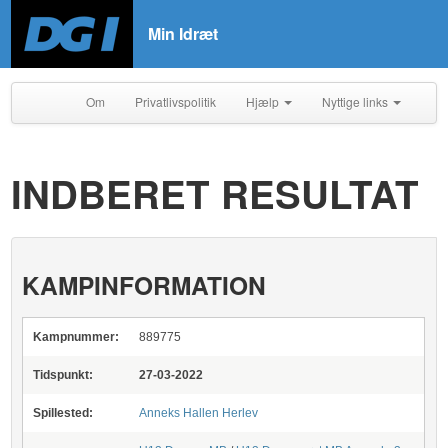
Min Idræt
Om
Privatlivspolitik
Hjælp
Nyttige links
INDBERET RESULTAT
KAMPINFORMATION
Kampnummer:
889775
Tidspunkt:
27-03-2022
Spillested:
Anneks Hallen Herlev