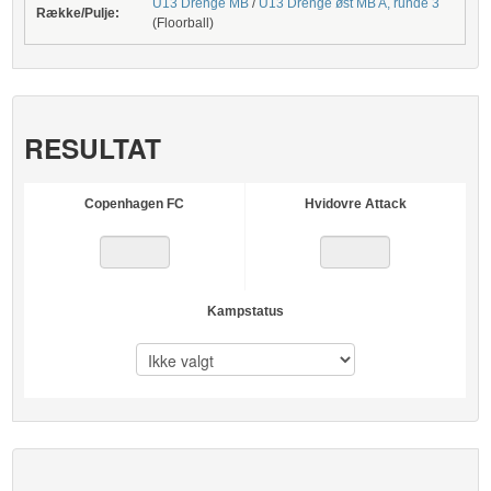
U13 Drenge MB
/
U13 Drenge øst MB A, runde 3
Række/Pulje:
(Floorball)
RESULTAT
Copenhagen FC
Hvidovre Attack
Kampstatus