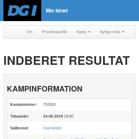
Min Idræt
Om
Privatlivspolitik
Hjælp
Nyttige links
INDBERET RESULTAT
KAMPINFORMATION
Kampnummer:
750091
Tidspunkt:
24-06-2019
19:00
Spillested:
Oversidder