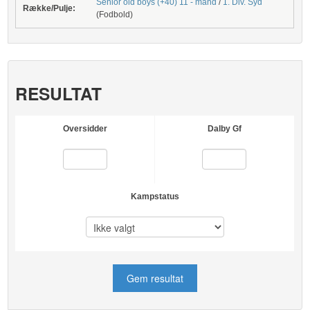
Senior old boys (+40) 11 - mand
/
1. Div. Syd
Række/Pulje:
(Fodbold)
RESULTAT
Oversidder
Dalby Gf
Kampstatus