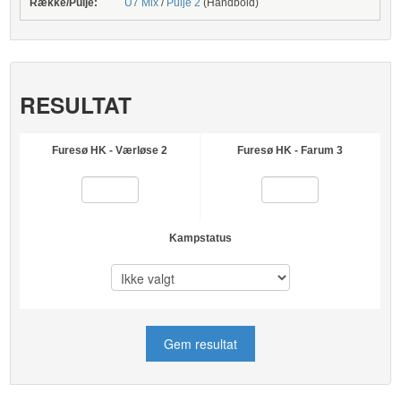
Række/Pulje:
U7 Mix
/
Pulje 2
(Håndbold)
RESULTAT
Furesø HK - Værløse 2
Furesø HK - Farum 3
Kampstatus