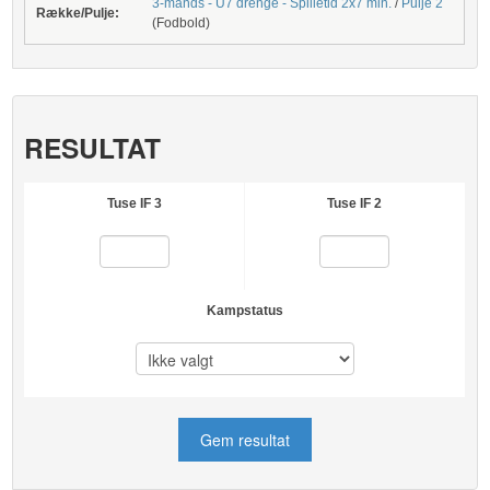
3-mands - U7 drenge - Spilletid 2x7 min.
/
Pulje 2
Række/Pulje:
(Fodbold)
RESULTAT
Tuse IF 3
Tuse IF 2
Kampstatus