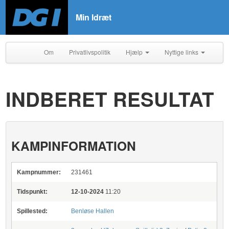
Min Idræt
Om
Privatlivspolitik
Hjælp
Nyttige links
INDBERET RESULTAT
KAMPINFORMATION
Kampnummer:
231461
Tidspunkt:
12-10-2024
11:20
Spillested:
Benløse Hallen