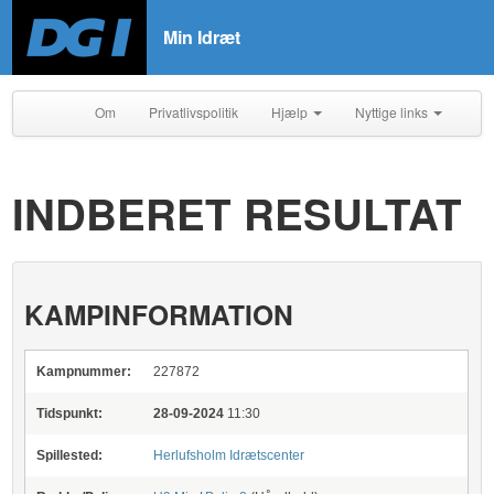
Min Idræt
Om
Privatlivspolitik
Hjælp
Nyttige links
INDBERET RESULTAT
KAMPINFORMATION
Kampnummer:
227872
Tidspunkt:
28-09-2024
11:30
Spillested:
Herlufsholm Idrætscenter