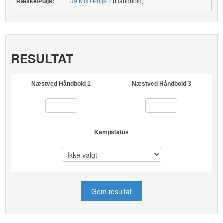
Række/Pulje:
U9 Mix
/
Pulje 2
(Håndbold)
RESULTAT
Næstved Håndbold 1
Næstved Håndbold 3
Kampstatus