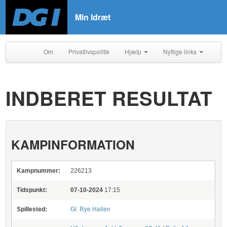
Min Idræt
Om
Privatlivspolitik
Hjælp
Nyttige links
INDBERET RESULTAT
KAMPINFORMATION
Kampnummer:
226213
Tidspunkt:
07-10-2024
17:15
Spillested:
Gl. Rye Hallen