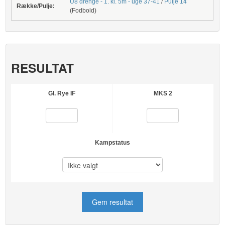
U8 drenge - 1. kl. 5m - uge 37-41
/
Pulje 14
Række/Pulje:
(Fodbold)
RESULTAT
Gl. Rye IF
MKS 2
Kampstatus