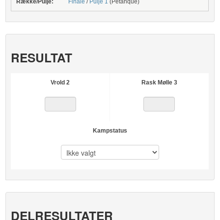
Række/Pulje:
Finale
/
Pulje 1
(Petanque)
RESULTAT
Vrold 2
Rask Mølle 3
Kampstatus
DELRESULTATER