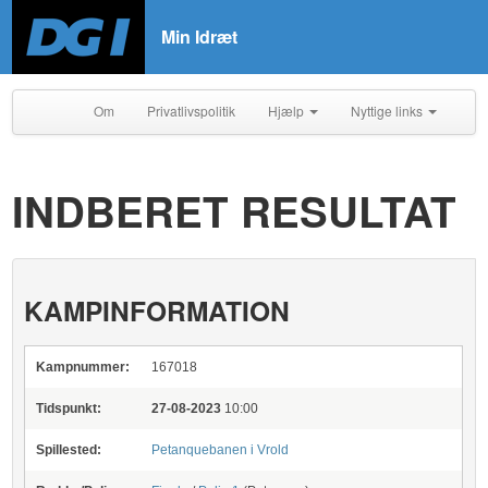
Min Idræt
Om
Privatlivspolitik
Hjælp
Nyttige links
INDBERET RESULTAT
KAMPINFORMATION
Kampnummer:
167018
Tidspunkt:
27-08-2023
10:00
Spillested:
Petanquebanen i Vrold